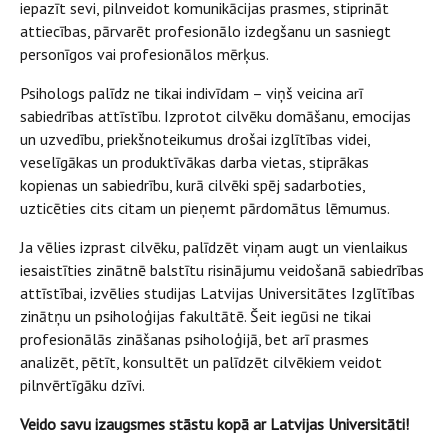
iepazīt sevi, pilnveidot komunikācijas prasmes, stiprināt
attiecības, pārvarēt profesionālo izdegšanu un sasniegt
personīgos vai profesionālos mērķus.
Psihologs palīdz ne tikai indivīdam – viņš veicina arī
sabiedrības attīstību. Izprotot cilvēku domāšanu, emocijas
un uzvedību, priekšnoteikumus drošai izglītības videi,
veselīgākas un produktīvākas darba vietas, stiprākas
kopienas un sabiedrību, kurā cilvēki spēj sadarboties,
uzticēties cits citam un pieņemt pārdomātus lēmumus.
Ja vēlies izprast cilvēku, palīdzēt viņam augt un vienlaikus
iesaistīties zinātnē balstītu risinājumu veidošanā sabiedrības
attīstībai, izvēlies studijas Latvijas Universitātes Izglītības
zinātņu un psiholoģijas fakultātē. Šeit iegūsi ne tikai
profesionālās zināšanas psiholoģijā, bet arī prasmes
analizēt, pētīt, konsultēt un palīdzēt cilvēkiem veidot
pilnvērtīgāku dzīvi.
Veido savu izaugsmes stāstu kopā ar Latvijas Universitāti!