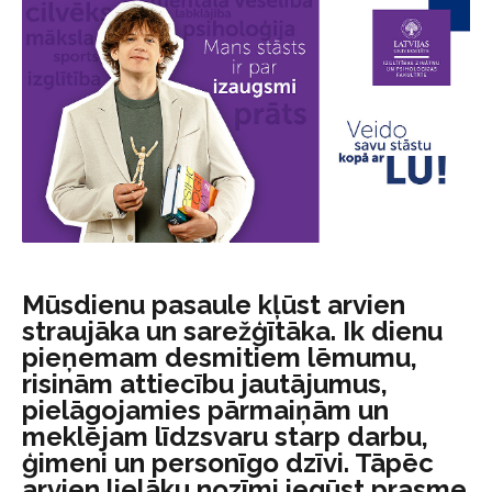
Mūsdienu pasaule kļūst arvien
straujāka un sarežģītāka. Ik dienu
pieņemam desmitiem lēmumu,
risinām attiecību jautājumus,
pielāgojamies pārmaiņām un
meklējam līdzsvaru starp darbu,
ģimeni un personīgo dzīvi. Tāpēc
arvien lielāku nozīmi iegūst prasme