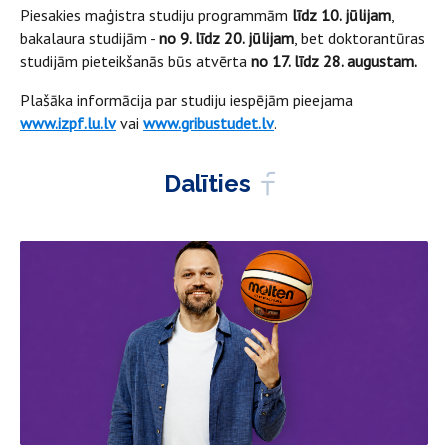
Piesakies maģistra studiju programmām
līdz 10. jūlijam
,
bakalaura studijām -
no 9. līdz 20. jūlijam
, bet doktorantūras
studijām pieteikšanās būs atvērta
no 17. līdz 28. augustam.
Plašāka informācija par studiju iespējām pieejama
www.izpf.lu.lv
vai
www.gribustudet.lv
.
Dalīties