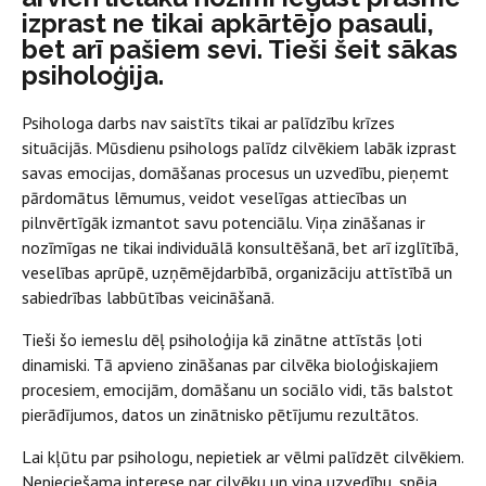
izprast ne tikai apkārtējo pasauli,
bet arī pašiem sevi. Tieši šeit sākas
psiholoģija.
Psihologa darbs nav saistīts tikai ar palīdzību krīzes
situācijās. Mūsdienu psihologs palīdz cilvēkiem labāk izprast
savas emocijas, domāšanas procesus un uzvedību, pieņemt
pārdomātus lēmumus, veidot veselīgas attiecības un
pilnvērtīgāk izmantot savu potenciālu. Viņa zināšanas ir
nozīmīgas ne tikai individuālā konsultēšanā, bet arī izglītībā,
veselības aprūpē, uzņēmējdarbībā, organizāciju attīstībā un
sabiedrības labbūtības veicināšanā.
Tieši šo iemeslu dēļ psiholoģija kā zinātne attīstās ļoti
dinamiski. Tā apvieno zināšanas par cilvēka bioloģiskajiem
procesiem, emocijām, domāšanu un sociālo vidi, tās balstot
pierādījumos, datos un zinātnisko pētījumu rezultātos.
Lai kļūtu par psihologu, nepietiek ar vēlmi palīdzēt cilvēkiem.
Nepieciešama interese par cilvēku un viņa uzvedību, spēja