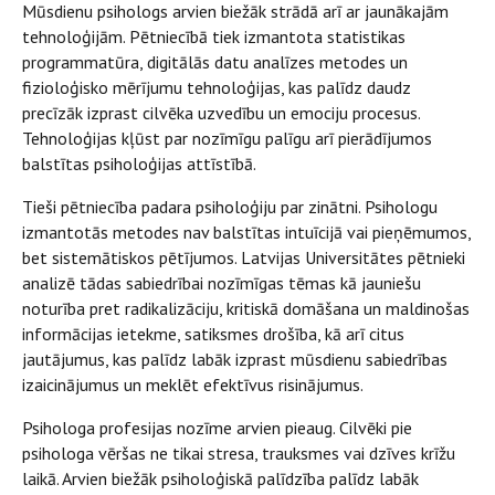
Mūsdienu psihologs arvien biežāk strādā arī ar jaunākajām
tehnoloģijām. Pētniecībā tiek izmantota statistikas
programmatūra, digitālās datu analīzes metodes un
fizioloģisko mērījumu tehnoloģijas, kas palīdz daudz
precīzāk izprast cilvēka uzvedību un emociju procesus.
Tehnoloģijas kļūst par nozīmīgu palīgu arī pierādījumos
balstītas psiholoģijas attīstībā.
Tieši pētniecība padara psiholoģiju par zinātni. Psihologu
izmantotās metodes nav balstītas intuīcijā vai pieņēmumos,
bet sistemātiskos pētījumos. Latvijas Universitātes pētnieki
analizē tādas sabiedrībai nozīmīgas tēmas kā jauniešu
noturība pret radikalizāciju, kritiskā domāšana un maldinošas
informācijas ietekme, satiksmes drošība, kā arī citus
jautājumus, kas palīdz labāk izprast mūsdienu sabiedrības
izaicinājumus un meklēt efektīvus risinājumus.
Psihologa profesijas nozīme arvien pieaug. Cilvēki pie
psihologa vēršas ne tikai stresa, trauksmes vai dzīves krīžu
laikā. Arvien biežāk psiholoģiskā palīdzība palīdz labāk