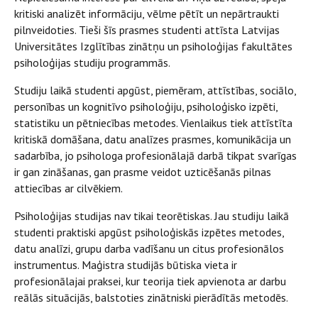
kritiski analizēt informāciju, vēlme pētīt un nepārtraukti
pilnveidoties. Tieši šīs prasmes studenti attīsta Latvijas
Universitātes Izglītības zinātņu un psiholoģijas fakultātes
psiholoģijas studiju programmās.
Studiju laikā studenti apgūst, piemēram, attīstības, sociālo,
personības un kognitīvo psiholoģiju, psiholoģisko izpēti,
statistiku un pētniecības metodes. Vienlaikus tiek attīstīta
kritiskā domāšana, datu analīzes prasmes, komunikācija un
sadarbība, jo psihologa profesionālajā darbā tikpat svarīgas
ir gan zināšanas, gan prasme veidot uzticēšanās pilnas
attiecības ar cilvēkiem.
Psiholoģijas studijas nav tikai teorētiskas. Jau studiju laikā
studenti praktiski apgūst psiholoģiskās izpētes metodes,
datu analīzi, grupu darba vadīšanu un citus profesionālos
instrumentus. Maģistra studijās būtiska vieta ir
profesionālajai praksei, kur teorija tiek apvienota ar darbu
reālās situācijās, balstoties zinātniski pierādītās metodēs.