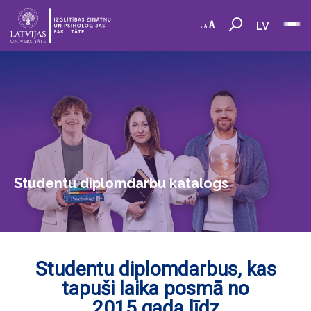
LV
Studentu diplomdarbu katalogs
Studentu diplomdarbus, kas
tapuši laika posmā no
2015.gada līdz