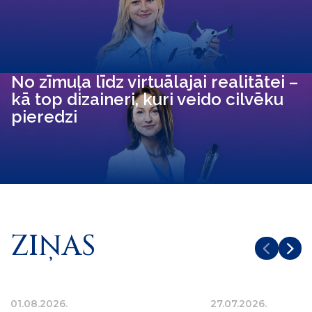
No zīmuļa līdz virtuālajai realitātei –
kā top dizaineri, kuri veido cilvēku
pieredzi
ZIŅAS
01.08.2026.
27.07.2026.