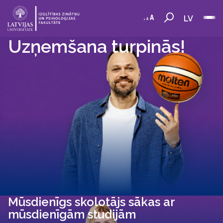
LV
Uzņemšana turpinās!
Mūsdienīgs skolotājs sākas ar
mūsdienīgām studijām