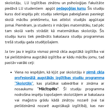
skolotāju, LU Izglītības zinātnu un psiholoģijas fakultāte
piedāvā LU studentiem apgūt
pedagoģijas kursu
. Šis studiju
kurss dod iespēju pēc studiju sekmīgas pabeigšanas pasniegt
skolā mācību priekšmetu, kas atbilst studijās apgūtajai
jomai. Piemēram, ja students ir mācījies matemātiku, tad pēc
tam skolā varēs strādāt kā matemātikas skolotājs. Šis
studiju kurss tiek piedāvāts bakalaura studiju programmas
trešā studiju gada studējošajiem.
Ja tev jau ir iegūta vismaz pirmā cikla augstākā izglītība vai
tai pielīdzināma augstākā izglītība ar kādu mācību jomu, tad
pastāv vairāki ceļi:
Viena no iespējām, kā kļūt par skolotāju ir
pirmā cikla
profesionālā augstākās izglītības studiju programma
“Skolotājs”
, kas plašākai sabiedrībai ir zināma ar
nosaukumu
“Mācītspēks”
. Šī studiju programma
nodrošina iespēju topošajiem skolotājiem ar bakalaura
vai maģistra grādu kādā zinātņu nozarē (vai tai
pielīdzināmā nozarē augstākajā izglītībā), kas nav