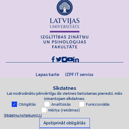
Lapas karte
IZPF IT serviss
Sīkdatnes
Lai nodrošinātu pilnvērtīgu šīs vietnes lietošanas pieredzi, mēs
izmantojam sīkdatnes.
Obligātās
Analītiskās
Funkcionālās
Mērķa (reklāmas)
Sīkdatņu noteikumi LU
Apstiprināt obligātās