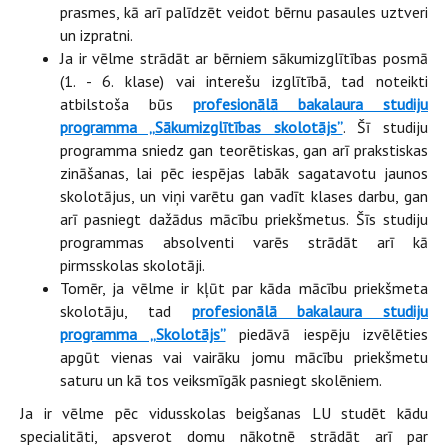
prasmes, kā arī palīdzēt veidot bērnu pasaules uztveri
un izpratni.
Ja ir vēlme strādāt ar bērniem sākumizglītības posmā
(1. - 6. klase) vai interešu izglītībā, tad noteikti
atbilstoša būs
profesionālā bakalaura studiju
programma
„Sākumizglītības skolotājs”
. Šī studiju
programma sniedz gan teorētiskas, gan arī prakstiskas
zināšanas, lai pēc iespējas labāk sagatavotu jaunos
skolotājus, un viņi varētu gan vadīt klases darbu, gan
arī pasniegt dažādus mācību priekšmetus. Šīs studiju
programmas absolventi varēs strādāt arī kā
pirmsskolas skolotāji.
Tomēr, ja vēlme ir kļūt par kāda mācību priekšmeta
skolotāju, tad
profesionālā bakalaura studiju
programma
„Skolotājs”
piedāvā iespēju izvēlēties
apgūt vienas vai vairāku jomu mācību priekšmetu
saturu un kā tos veiksmīgāk pasniegt skolēniem.
Ja ir vēlme pēc vidusskolas beigšanas LU studēt kādu
specialitāti, apsverot domu nākotnē strādāt arī par