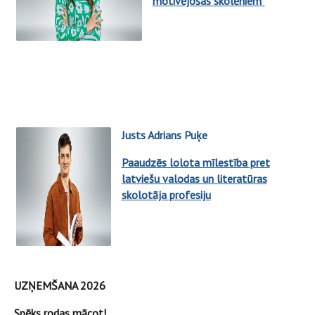
motivējošas skolēniem"
Justs Adrians Puķe
Paaudzēs lolota mīlestība pret
latviešu valodas un literatūras
skolotāja profesiju
UZŅEMŠANA 2026
Spēks rodas mācot!