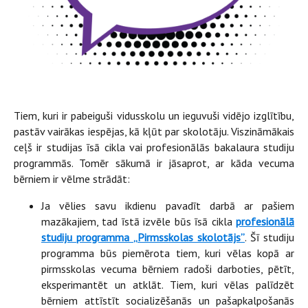
Tiem, kuri ir pabeiguši vidusskolu un ieguvuši vidējo izglītību,
pastāv vairākas iespējas, kā kļūt par skolotāju. Viszināmākais
ceļš ir studijas īsā cikla vai profesionālās bakalaura studiju
programmās. Tomēr sākumā ir jāsaprot, ar kāda vecuma
bērniem ir vēlme strādāt:
Ja vēlies savu ikdienu pavadīt darbā ar pašiem
mazākajiem, tad īstā izvēle būs īsā cikla
profesionālā
studiju programma
„Pirmsskolas skolotājs”
. Šī studiju
programma būs piemērota tiem, kuri vēlas kopā ar
pirmsskolas vecuma bērniem radoši darboties, pētīt,
eksperimantēt un atklāt. Tiem, kuri vēlas palīdzēt
bērniem attīstīt socializēšanās un pašapkalpošanās