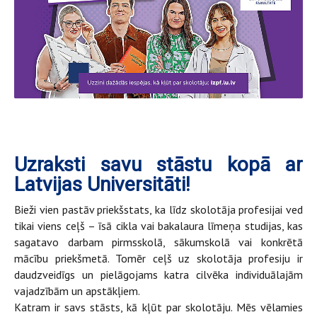
Uzraksti savu stāstu kopā ar
Latvijas Universitāti!
Bieži vien pastāv priekšstats, ka līdz skolotāja profesijai ved
tikai viens ceļš – īsā cikla vai bakalaura līmeņa studijas, kas
sagatavo darbam pirmsskolā, sākumskolā vai konkrētā
mācību priekšmetā. Tomēr ceļš uz skolotāja profesiju ir
daudzveidīgs un pielāgojams katra cilvēka individuālajām
vajadzībām un apstākļiem.
Katram ir savs stāsts, kā kļūt par skolotāju. Mēs vēlamies