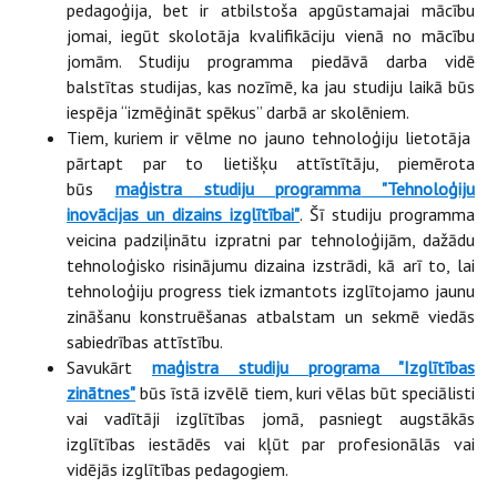
pedagoģija, bet ir atbilstoša apgūstamajai mācību
jomai, iegūt skolotāja kvalifikāciju vienā no mācību
jomām. Studiju programma piedāvā darba vidē
balstītas studijas, kas nozīmē, ka jau studiju laikā būs
iespēja “izmēģināt spēkus” darbā ar skolēniem.
Tiem, kuriem ir vēlme no jauno tehnoloģiju lietotāja
pārtapt par to lietišķu attīstītāju, piemērota
būs
maģistra studiju programma
"Tehnoloģiju
inovācijas un dizains izglītībai"
. Šī studiju programma
veicina padziļinātu izpratni par tehnoloģijām, dažādu
tehnoloģisko risinājumu dizaina izstrādi, kā arī to, lai
tehnoloģiju progress tiek izmantots izglītojamo jaunu
zināšanu konstruēšanas atbalstam un sekmē viedās
sabiedrības attīstību.
Savukārt
maģistra studiju programa
"Izglītības
zinātnes"
būs īstā izvēlē tiem, kuri vēlas būt speciālisti
vai vadītāji izglītības jomā, pasniegt augstākās
izglītības iestādēs vai kļūt par profesionālās vai
vidējās izglītības pedagogiem.