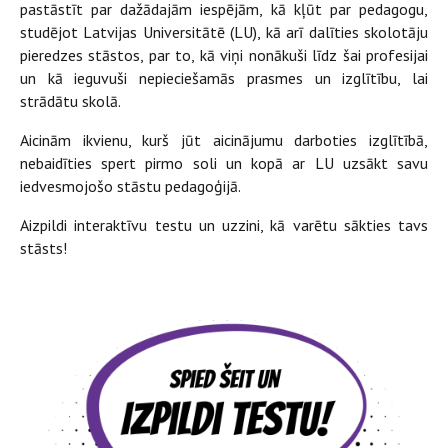
pastāstīt par dažādajām iespējām, kā kļūt par pedagogu,
studējot Latvijas Universitātē (LU), kā arī dalīties skolotāju
pieredzes stāstos, par to, kā viņi nonākuši līdz šai profesijai
un kā ieguvuši nepieciešamās prasmes un izglītību, lai
strādātu skolā.
Aicinām ikvienu, kurš jūt aicinājumu darboties izglītībā,
nebaidīties spert pirmo soli un kopā ar LU uzsākt savu
iedvesmojošo stāstu pedagoģijā.
Aizpildi interaktīvu testu un uzzini, kā varētu sākties tavs
stāsts!