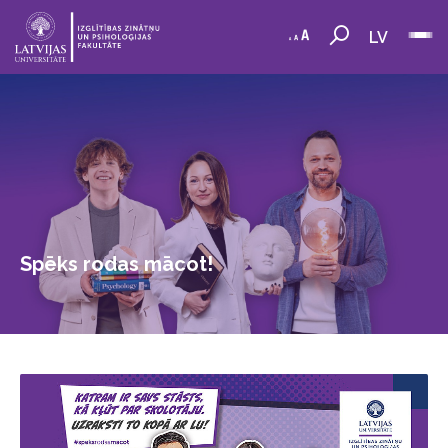
LV
Spēks rodas mācot!