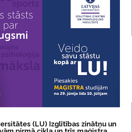
ersitātes (LU) Izglītības zinātņu un
ivām pirmā cikla un trīs maģistra