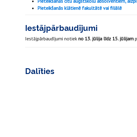
Pieteikšanās citu augstskolu absolventiem, aizpi
Pieteikšanās klātienē fakultātē vai filiālē
Iestājpārbaudījumi
Iestājpārbaudījumi notiek
no 13. jūlija līdz 15. jūlijam
Dalīties