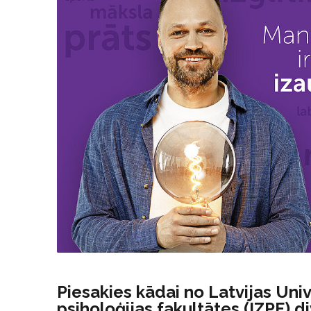
Piesakies kādai no Latvijas Univ
psiholoģijas fakultātes (IZPF) d