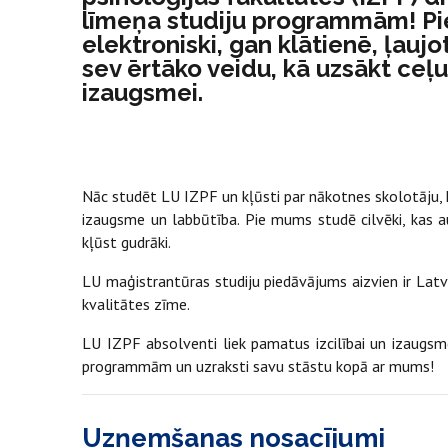
līmeņa studiju programmām! Pie
elektroniski, gan klātienē, ļauj
sev ērtāko veidu, kā uzsākt ceļu 
izaugsmei.
Nāc studēt LU IZPF un kļūsti par nākotnes skolotāju, ko
izaugsme un labbūtība. Pie mums studē cilvēki, kas au
kļūst gudrāki.
LU maģistrantūras studiju piedāvājums aizvien ir Latv
kvalitātes zīme.
LU IZPF absolventi liek pamatus izcilībai un izaugsm
programmām un uzraksti savu stāstu kopā ar mums!
Uzņemšanas nosacījumi