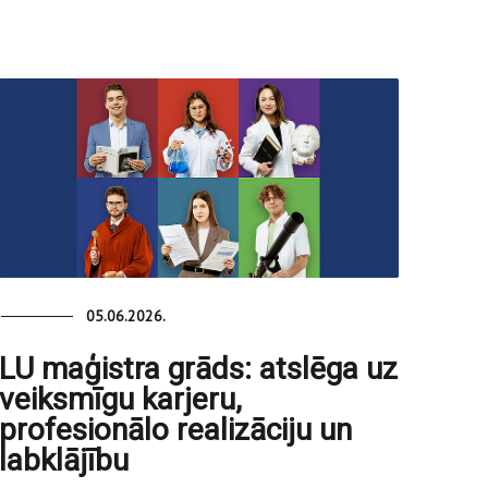
05.06.2026.
LU maģistra grāds: atslēga uz
veiksmīgu karjeru,
profesionālo realizāciju un
labklājību