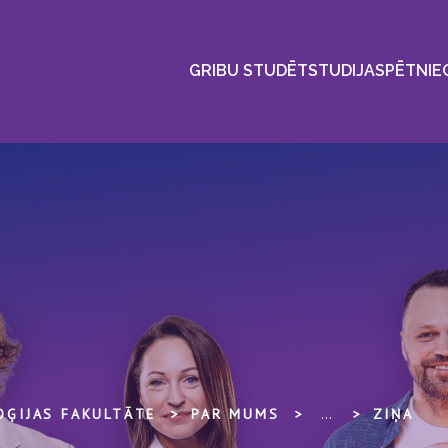
GRIBU STUDĒT
STUDIJAS
PĒTNIE
OĢIJAS FAKULTĀTE
PAR MUMS
...
ZIŅA