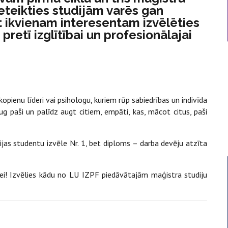
teikties studijām varēs gan
ot ikvienam interesentam izvēlēties
pretī izglītībai un profesionālajai
pienu līderi vai psihologu, kuriem rūp sabiedrības un indivīda
g paši un palīdz augt citiem, empāti, kas, mācot citus, paši
ijas studentu izvēle Nr. 1, bet diploms – darba devēju atzīta
ei! Izvēlies kādu no LU IZPF piedāvātajām maģistra studiju