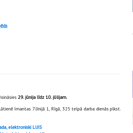
pēds
isināsies
29. jūnija līdz 10. jūlijam.
ātienē Imantas 7.līnijā 1, Rīgā, 325 telpā darba dienās plkst.
da, elektroniski LUIS