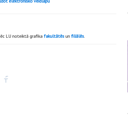
ldot elektronisko veidlapu
pēc
LU noteiktā grafika
fakultātēs
un
filiālēs
.