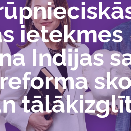
rūpnieciskā
as ietekmes
a Indijas s
s reforma sk
un tālākizglī