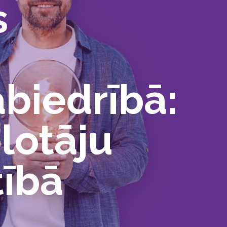
s
abiedrībā:
olotāju
tībā