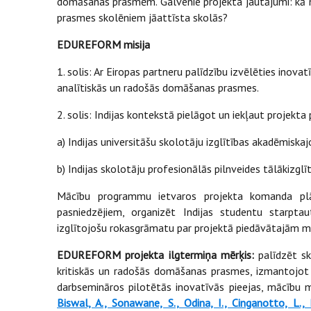
domāšanas prasmēm. Galvenie projekta jautājumi: kā n
prasmes skolēniem jāattīsta skolās?
EDUREFORM misija
1. solis: Ar Eiropas partneru palīdzību izvēlēties inovat
analītiskās un radošās domāšanas prasmes.
2. solis: Indijas kontekstā pielāgot un iekļaut projekt
a) Indijas universitāšu skolotāju izglītības akadēmiska
b) Indijas skolotāju profesionālās pilnveides tālākizglī
Mācību programmu ietvaros projekta komanda plā
pasniedzējiem, organizēt Indijas studentu starptaut
izglītojošu rokasgrāmatu par projektā piedāvātajām 
EDUREFORM projekta ilgtermiņa mērķis:
palīdzēt sko
kritiskās un radošās domāšanas prasmes, izmantojot p
darbsemināros pilotētās inovatīvās pieejas, mācību 
Biswal, A., Sonawane, S., Odina, I., Cinganotto, L.,