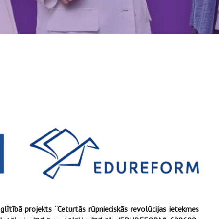
lītībā projekts “Ceturtās rūpnieciskās revolūcijas ietekmes