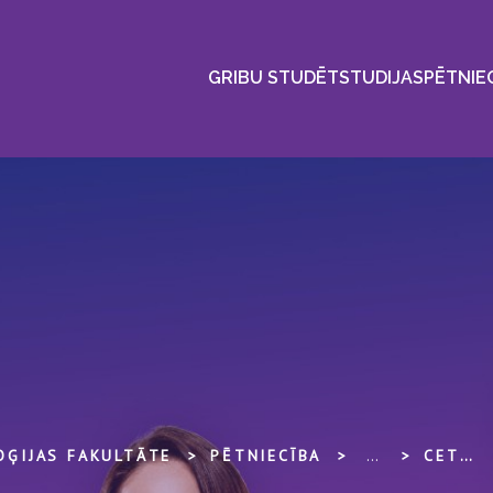
GRIBU STUDĒT
STUDIJAS
PĒTNIE
OĢIJAS FAKULTĀTE
PĒTNIECĪBA
...
CETURTĀS RŪPNIECISKĀS REVOLŪCIJAS IETEKMES MAZINĀŠANA INDIJAS SABIEDRĪBĀ: IZGLĪTĪBAS REFORMA SKOLOTĀJU IZGLĪTĪBĀ UN TĀLĀKIZGLĪTĪBĀ