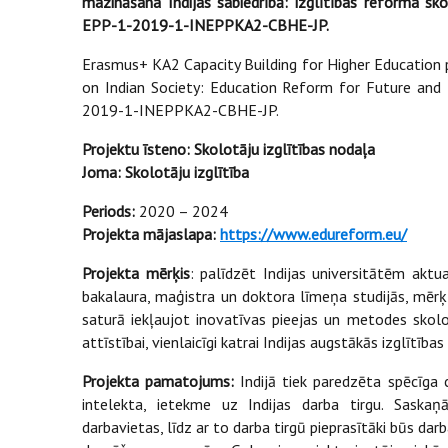
mazināšana Indijas sabiedrībā: izglītības reforma s
EPP-1-2019-1-INEPPKA2-CBHE-JP.
Erasmus+ KA2 Capacity Building for Higher Education p
on Indian Society: Education Reform for Future an
2019-1-INEPPKA2-CBHE-JP.
Projektu īsteno: Skolotāju izglītības nodaļa
Joma: Skolotāju izglītība
Periods:
2020 – 2024
Projekta mājaslapa:
https://www.edureform.eu/
Projekta
mērķis
: palīdzēt Indijas universitātēm aktua
bakalaura, maģistra un doktora līmeņa studijās, mērķt
saturā iekļaujot inovatīvas pieejas un metodes skolo
attīstībai, vienlaicīgi katrai Indijas augstākās izglītība
Projekta pamatojums:
Indijā tiek paredzēta spēcīga
intelekta, ietekme uz Indijas darba tirgu. Saskaņ
darbavietas, līdz ar to darba tirgū pieprasītāki būs dar