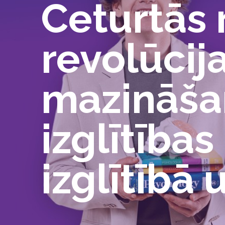
Ceturtās 
revolūcij
mazināšan
izglītība
izglītībā 