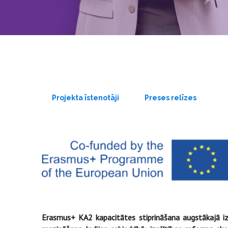
Projekta īstenotāji
Preses relīzes
Erasmus+ KA2 kapacitātes stiprināšana augstākajā izg