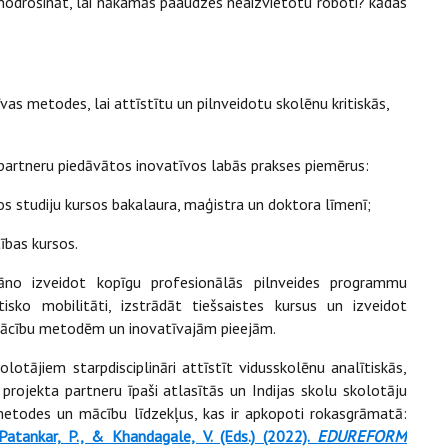
odrošināt, lai nākamās paaudzes neaizvietotu roboti? kādas
īvas metodes, lai attīstītu un pilnveidotu skolēnu kritiskās,
a partneru piedāvātos inovatīvos labās prakses piemērus:
jos studiju kursos bakalaura, maģistra un doktora līmenī;
tības kursos.
no izveidot kopīgu profesionālās pilnveides programmu
isko mobilitāti, izstrādāt tiešsaistes kursus un izveidot
mācību metodēm un inovatīvajām pieejām.
lotājiem starpdisciplināri attīstīt vidusskolēnu analītiskās,
rojekta partneru īpaši atlasītās un Indijas skolu skolotāju
metodes un mācību līdzekļus, kas ir apkopoti rokasgrāmatā:
 Patankar, P., & Khandagale, V. (Eds.) (2022).
EDUREFORM