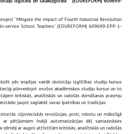
kolotāju izglītībā un tālākizglītībā” (EDUREFORM) 609699-
roject “Mitigate the Impact of Fourth Industrial Revolution
d In-service School Teachers” (EDUREFORM) 609699-EPP-1-
lizēt pēc iespējas vairāk skolotāju izglītības studiju kursus
iecīgi pilnveidojot esošos akadēmiskos studiju kursus un to
tājiem kritiskās, analītiskās un radošās domāšanas prasmju
s iestādei ļaujot saglabāt savas īpatnības un tradīcijas.
 ceturtās
rūpnieciskās
revolūcijas, proti, robotu un mākslīgā
ā ar pētījumiem Indijā automatizācijas dēļ samazināsies
ba ņēmēji ar augsti attīstītām kritiskās, analītiskās un radošās