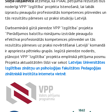
Siliņa-Jasjukeviča
atzīmēja, ka PIAAC pētījuma rezultāti būs
noderīgi VPP “Izglītība” projekta īstenošanā, lai labāk
izprastu pieaugušo profesionālās kompetences pilnveides un
tās rezultātu pārneses uz praksi situāciju Latvijā.
Darbseminārā gūtā pieredze VPP “Izglītība” projekta
“Pierādījumos balstītu risinājumu izstrāde pieaugušo
efektīvai profesionālās kompetences pilnveidei un tās
rezultātu pārneses uz praksi novērtēšanai Latvijā” komandā
ir apspriesta pētnieku grupās. Iegūtā pieredze noderēs,
plānojot VPP “Izglītība” projekta empīriskā pētījuma posmu.
Projekta aktualitātēm līdzi var sekot
Latvijas Universitātes
Izglītības zinātņu un psiholoģijas fakultātes Pedagoģijas
zinātniskā institūta interneta vietnē
.