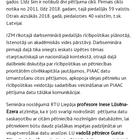
gados. Līdz šim ir notikuši divi pētījuma cikli. Pirmais cikls
notika no 2011. līdz 2018. gadam, tajā piedalījās 39 valstis.
Otrais aizsākās 2018. gadā, piedaloties 40 valstīm, t.sk.
Latvijai.
IZM rīkotajā darbseminārā piedalījās rīcībpolitikas plānotāji,
īstenotāji un akadēmiskās vides pārstāvji. Darbsemināra
pirmajā daļā tika sniegts ieskats izpētes tēmas
starptautiskajā un nacionālajā kontekstā, otrajā daļā
dalībnieki diskutēja par rīcībpolitikas un pētniecības
prioritātēm cilvēkkapitāla jautājumos, PIAAC datu
izmantošanu citos pētījumos, apkopoja idejas pētnieku un
rīcībpolitikas veidotāju sadarbības veicināšanai un PIAAC
pētījuma datu tālākai komunikācijai.
Semināra noslēgumā RTU Liepāja
profesore Inese Lūsēna-
Ezera
atzīmēja, ka ir ļoti svarīgi nodrošināt pētījuma datu
saskaņotību ar citām pētniecībā nozīmīgām datubāzēm, lai
pētniekiem būtu daudz plašākas iespējas padziļinātai un
visaptverošākai datu analīzei. LU
vadošā pētniece Gunta