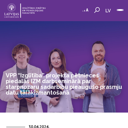
LV
VPP “Izglītība” projekta pētnieces
piedalās IZM darbseminārā par
starpnozaru sadarbību pieaugušo prasmju
datu tālākizmantošanā
30.04.2024.