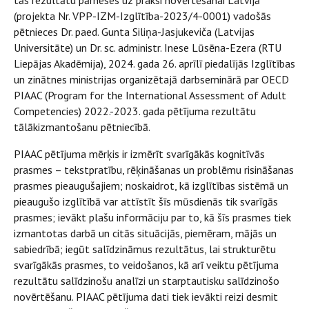
tās rezultātu pārneses uz praksi novērtēšanai Latvijā”
(projekta Nr. VPP-IZM-Izglītība-2023/4-0001) vadošās
pētnieces Dr. paed. Gunta Siliņa-Jasjukeviča (Latvijas
Universitāte) un Dr. sc. administr. Inese Lūsēna-Ezera (RTU
Liepājas Akadēmija), 2024. gada 26. aprīlī piedalījās Izglītības
un zinātnes ministrijas organizētajā darbseminārā par OECD
PIAAC (Program for the International Assessment of Adult
Competencies) 2022.-2023. gada pētījuma rezultātu
tālākizmantošanu pētniecībā.
PIAAC pētījuma mērķis ir izmērīt svarīgākās kognitīvās
prasmes – tekstpratību, rēķināšanas un problēmu risināšanas
prasmes pieaugušajiem; noskaidrot, kā izglītības sistēmā un
pieaugušo izglītībā var attīstīt šīs mūsdienās tik svarīgās
prasmes; ievākt plašu informāciju par to, kā šīs prasmes tiek
izmantotas darbā un citās situācijās, piemēram, mājās un
sabiedrībā; iegūt salīdzināmus rezultātus, lai strukturētu
svarīgākās prasmes, to veidošanos, kā arī veiktu pētījuma
rezultātu salīdzinošu analīzi un starptautisku salīdzinošo
novērtēšanu. PIAAC pētījuma dati tiek ievākti reizi desmit