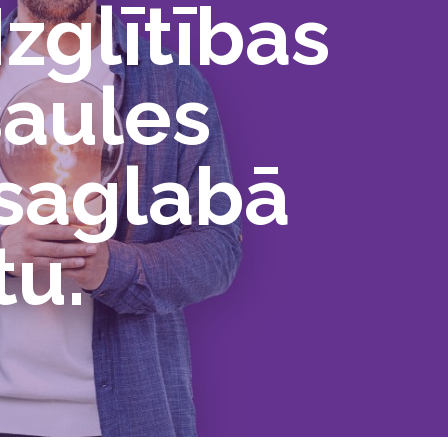
Izglītības
saules
 saglabā
tu.