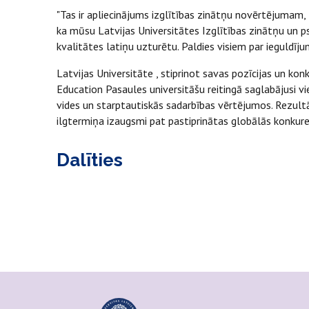
"Tas ir apliecinājums izglītības zinātņu novērtējumam, t
ka mūsu Latvijas Universitātes Izglītības zinātņu un ps
kvalitātes latiņu uzturētu. Paldies visiem par ieguldīju
Latvijas Universitāte , stiprinot savas pozīcijas un ko
Education Pasaules universitāšu reitingā saglabājusi 
vides un starptautiskās sadarbības vērtējumos. Rezultāt
ilgtermiņa izaugsmi pat pastiprinātas globālās konkur
Dalīties