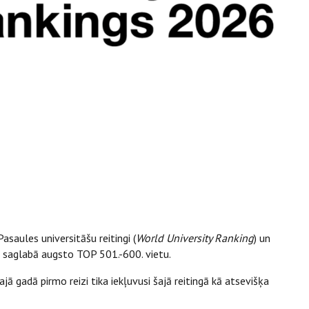
asaules universitāšu reitingi (
World University Ranking
) un
ā saglabā augsto TOP 501.-600. vietu.
jā gadā pirmo reizi tika iekļuvusi šajā reitingā kā atsevišķa