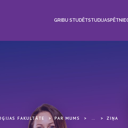
GRIBU STUDĒT
STUDIJAS
PĒTNIE
OĢIJAS FAKULTĀTE
PAR MUMS
...
ZIŅA