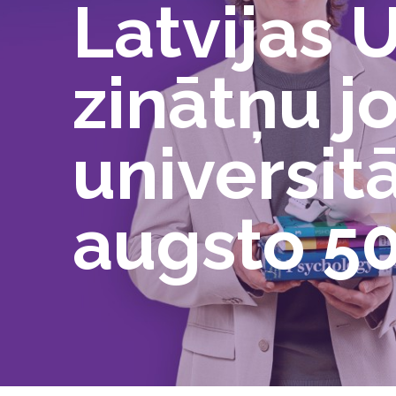
Latvijas U
zinātņu 
universit
augsto 501