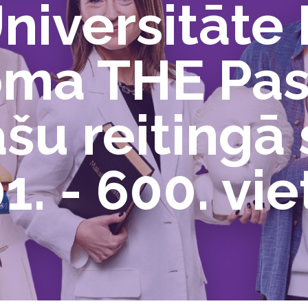
niversitāte 
joma THE Pa
āšu reitingā
. - 600. vie