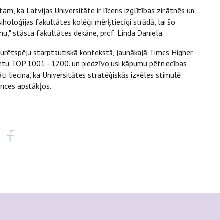
am, ka Latvijas Universitāte ir līderis izglītības zinātnēs un
iholoģijas fakultātes kolēģi mērķtiecīgi strādā, lai šo
mu," stāsta fakultātes dekāne, prof. Linda Daniela.
nkurētspēju starptautiskā kontekstā, jaunākajā Times Higher
vietu TOP 1001.–1200. un piedzīvojusi kāpumu pētniecības
i liecina, ka Universitātes stratēģiskās izvēles stimulē
ences apstākļos.