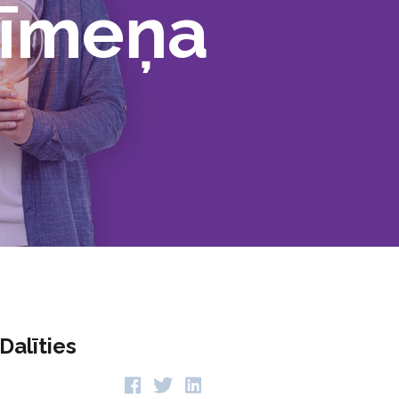
līmeņa
Dalīties