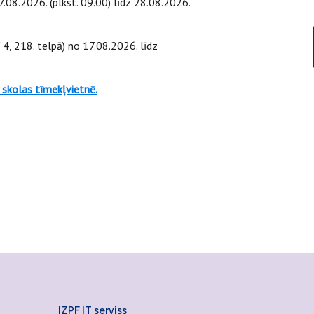
.08.2026. (plkst. 09.00) līdz 28.08.2026.
4, 218. telpā)
no 17.08.2026. līdz
skolas tīmekļvietnē.
IZPF IT serviss