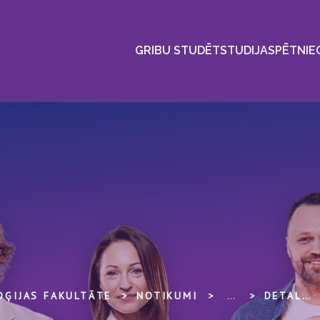
GRIBU STUDĒT
STUDIJAS
PĒTNIE
OĢIJAS FAKULTĀTE
NOTIKUMI
...
DETALIZĒTAIS SKATS