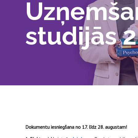
Uzņemšan
studijās 
Dokumentu iesniegšana no 17. līdz 28. augustam!