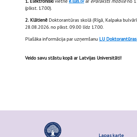
1. Elektroniski
vietnē
e.luis.lv
ar
eParaksts mobile
no 17
(plkst. 17.00).
2.
Klātienē
Doktorantūras skolā (Rīgā, Kalpaka bulvārī 
28.08.2026. no plkst. 09.00 līdz 17.00.
Plašāka informācija par uzņemšanu
LU Doktorantūras 
Veido savu stāstu kopā ar Latvijas Universitāti!
Lapas karte