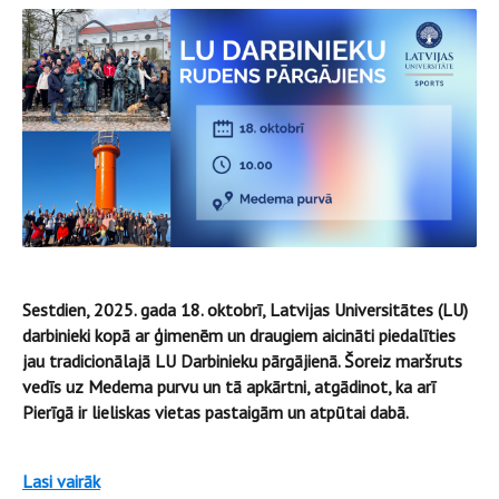
Sestdien, 2025. gada 18. oktobrī, Latvijas Universitātes (LU)
darbinieki kopā ar ģimenēm un draugiem aicināti piedalīties
jau tradicionālajā LU Darbinieku pārgājienā. Šoreiz maršruts
vedīs uz Medema purvu un tā apkārtni, atgādinot, ka arī
Pierīgā ir lieliskas vietas pastaigām un atpūtai dabā.
Lasi vairāk