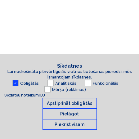
Sīkdatnes
Lai nodrošinātu pilnvērtīgu šīs vietnes lietošanas pieredzi, mēs
izmantojam sīkdatnes.
Obligātās
Analītiskās
Funkcionālās
Mērķa (reklāmas)
Sīkdatņu noteikumi LU
Apstiprināt obligātās
Pielāgot
Piekrist visam
Sīkdatnes